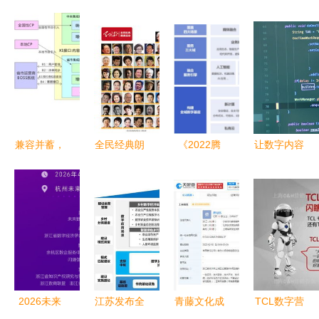
兼容并蓄，
全民经典朗
《2022腾
让数字内容
大数据时代
读范本 数
讯云传媒行
被平等获取
IPTV服务
字时代的精
业数字化白
Android开
系统解决方
神食粮库
皮书》发布
发者故事中
案探索
开启全域数
的包容性探
字新纪元与
索
数字内容服
务新篇章
2026未来
江苏发布全
青藤文化成
TCL数字营