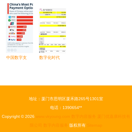
数商大会参
国首个地方
立“光速吃
销传播之下
会指南（2
《数字乡村
饭”公司 深
产品内容营
天倒计时）
建设指南
耕数字内
销阶搭建与
（试行）》
容，布局新
实干
数字内容服
赛道
务成为关键
支撑
中国数字支
数字化时代
付市场中的
的IT审计如
外来品牌与
何赋能IPO
本土数字内
及投资并购
容服务解析
项目——以
地址：厦门市思明区厦禾路265号1301室
安永数字内
电话：1390654**
容服务为例
Copyright © 2026
www.vkyoung.com
数字内容服务
厦门优嘉康科技有
限公司
数字内容服务
版权所有
Sitemap