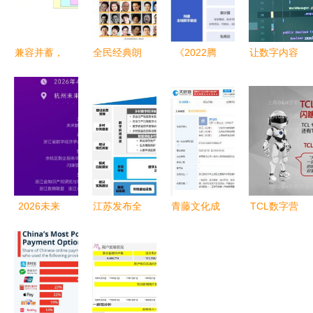
兼容并蓄，
全民经典朗
《2022腾
让数字内容
大数据时代
读范本 数
讯云传媒行
被平等获取
IPTV服务
字时代的精
业数字化白
Android开
系统解决方
神食粮库
皮书》发布
发者故事中
案探索
开启全域数
的包容性探
字新纪元与
索
数字内容服
务新篇章
2026未来
江苏发布全
青藤文化成
TCL数字营
数商大会参
国首个地方
立“光速吃
销传播之下
会指南（2
《数字乡村
饭”公司 深
产品内容营
天倒计时）
建设指南
耕数字内
销阶搭建与
（试行）》
容，布局新
实干
数字内容服
赛道