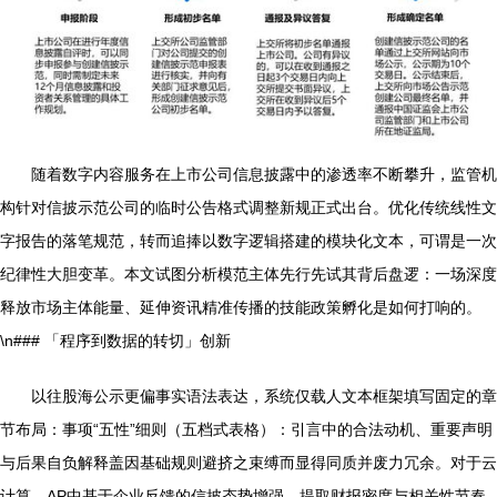
随着数字内容服务在上市公司信息披露中的渗透率不断攀升，监管机
构针对信披示范公司的临时公告格式调整新规正式出台。优化传统线性文
字报告的落笔规范，转而追捧以数字逻辑搭建的模块化文本，可谓是一次
纪律性大胆变革。本文试图分析模范主体先行先试其背后盘逻：一场深度
释放市场主体能量、延伸资讯精准传播的技能政策孵化是如何打响的。
\n### 「程序到数据的转切」创新
以往股海公示更偏事实语法表达，系统仅载人文本框架填写固定的章
节布局：事项“五性”细则（五档式表格）：引言中的合法动机、重要声明
与后果自负解释盖因基础规则避挤之束缚而显得同质并废力冗余。对于云
计算、AP中基于企业反馈的信披态势增强、提取财报密度与相关性节奏