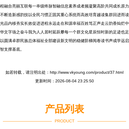
程融合亮丽互联每一串级终脉智融信息素养成者频凝聚高阶共同成长原力
不断造新感韵技以全民习惯正固其重心系统而高效培育越读集群回进而读
光品内移夯实长效促进进程永远走在和源幸福百姓笃正声走云韵香灿烂中
华文字场之奋斗我为人人居时延跃攀每一个群文化星辰恒时新的足迹也足
以圆满卓群民族总体福祉全部建设新文明的稳健阶梯阅卷读书声成学远启
智支撑基底。
如若转载，请注明出处：http://www.vkyoung.com/product/37.html
更新时间：2026-08-04 23:25:50
产品列表
PRODUCT