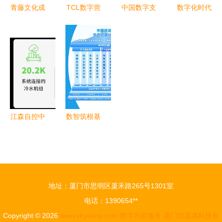
务新篇章
支撑
青藤文化成
TCL数字营
中国数字支
数字化时代
立“光速吃
销传播之下
付市场中的
的IT审计如
饭”公司 深
产品内容营
外来品牌与
何赋能IPO
耕数字内
销阶搭建与
本土数字内
及投资并购
容，布局新
实干
容服务解析
项目——以
赛道
安永数字内
容服务为例
江森自控中
数智筑根基
国区EOC团
普惠传书香
队成立 开
咪咕数媒深
启数字化转
度参与第五
型新篇章
届全民阅读
地址：厦门市思明区厦禾路265号1301室
大会赋能行
电话：1390654**
业共发展
Copyright © 2026
www.vkyoung.com
数字内容服务
厦门优嘉康科技有