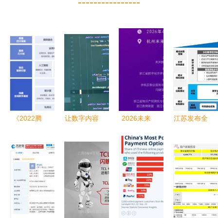
----------------
《2022腾
让数字内容
2026未来
江苏发布全
讯云传媒行
被平等获取
数商大会参
国首个地方
业数字化白
Android开
会指南（2
《数字乡村
皮书》发布
发者故事中
天倒计时）
建设指南
开启全域数
的包容性探
（试行）》
字新纪元与
索
数字内容服
数字内容服
务成为关键