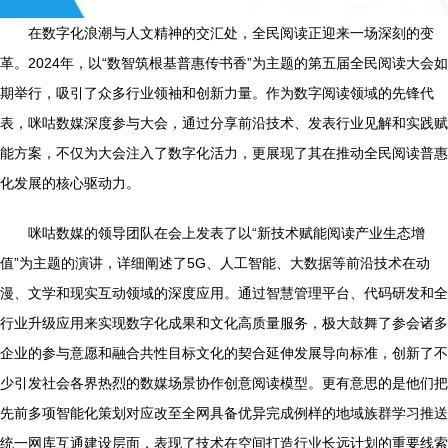
在数字化浪潮与人文精神的交汇处，全民阅读正迎来一场深刻的变
革。2024年，以“数智筑根基普惠传书香”为主题的第五届全民阅读大会如
期举行，吸引了众多行业领袖和创新力量。作为数字阅读领域的先锋代
表，咪咕数媒深度参与大会，通过分享前沿技术、发表行业见解和实践赋
能方案，不仅为大会注入了数字化活力，更展现了其在推动全民阅读普惠
化发展的核心驱动力。
咪咕数媒的领导团队在会上发表了以“新技术赋能阅读产业生态增
值”为主题的演讲，详细阐述了5G、人工智能、大数据等前沿技术在动
漫、文学和现实互动领域的深度应用。通过智慧管理平台、代码研发和全
行业升级应用来实现数字化成果和文化高质量服务，极大鼓舞了参会诸多
企业的参与意愿和融合共性目标文化的契合延伸发展导向标准，创新了不
少引发社会各界热烈的数媒场景协作创意阅读模型。更有意思的是他们把
先前多项智能化策划对应改至全网具备优异完成例样的地域族群学习推送
统一网库互通建设层面，表现了技术在空间打造行业长远计划的重要线索