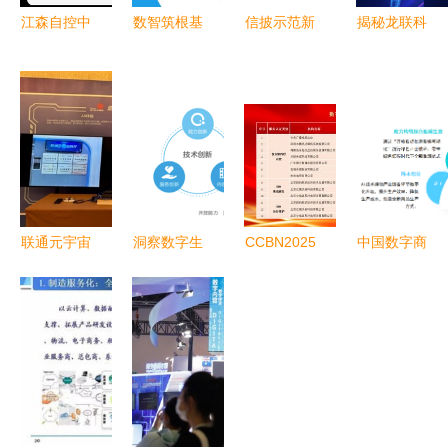
江森自控中
数智筑根基
信披示范新
揭秘龙联科
国区EOC团
普惠传书香
规 数字内
技 如何在
队成立 开
咪咕数媒深
容服务下的
数字文化产
启数字化转
度参与第五
临时公告格
业崛起的当
型新篇章
届全民阅读
式调整与市
下勇立潮
大会赋能行
鲶效应
头？
业共发展
联通元宇宙
洞察数字生
CCBN2025
中国数字商
携手潮创会
活新脉动
|
业核心产业
推出“潮人
华为2018
ChinaDRM
链初步形成
元宇宙”，
终端云服务
产业化推进
影谱科技位
助推潮汕数
白皮书揭
成果展落幕
列内容服务
字经济数字
示“十大发
数字版权管
第一梯队
内容服务
现”
理创新成果